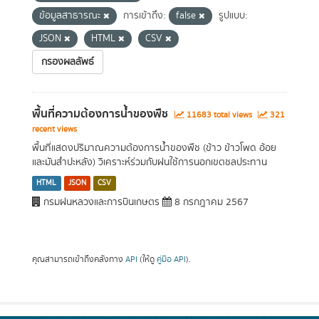
ข้อมูลสาธารณะ
การเข้าถึง:
false
รูปแบบ:
JSON
HTML
CSV
กรองผลลัพธ์
พื้นที่ความต้องการน้ำของพืช
11683 total views
321
recent views
พื้นที่แสดงปริมาณความต้องการน้ำของพืช (ข้าว ข้าวโพด อ้อย
และมันสำปะหลัง) วิเคราะห์ร่วมกับฝนใช้การนอกเขตชลประทาน
HTML
JSON
CSV
กรมฝนหลวงและการบินเกษตร
8 กรกฎาคม 2567
คุณสามารถเข้าถึงคลังทาง
API
(ให้ดู
คู่มือ API
).