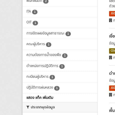
พื้นที่ฝนตก
แสด
2
ด้วย
ITA
1
JS
ก
OIT
1
การเปิดเผยข้อมูลสาธารณะ
1
เขื
ข้อ
คณะผู้บริหาร
1
CS
ความต้องการน้ำของพืช
1
ก
ตำแหน่งการปฏิบัติการ
1
ตำ
ทะเบียนผู้บริหาร
1
ข้อ
ปฏิบัติการฝนหลวง
1
JS
ก
แสดง แท็ค เพิ่มเติม
ประเภทชุดข้อมูล
พื้