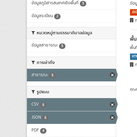
ข้อมูลภูมิสารสนเทศเชิงพื้นที่
ข้อ
3
JS
ข้อมูลระเบียน
2
ก
หมวดหมู่ตามธรรมาภิบาลข้อมูล
พื้
ข้อมูลสาธารณะ
5
พื้
HT
การเข้าถึง
ก
สาธารณะ
5
คุณส
รูปแบบ
CSV
5
JSON
5
PDF
4