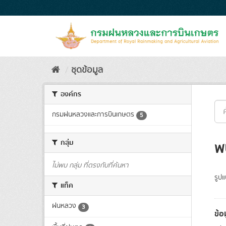
Skip
to
content
ชุดข้อมูล
องค์กร
กรมฝนหลวงและการบินเกษตร
5
กลุ่ม
พ
ไม่พบ กลุ่ม ที่ตรงกับที่ค้นหา
รูป
แท็ค
ฝนหลวง
3
ข้อ