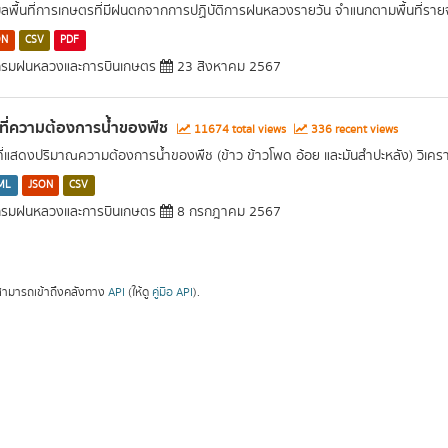
มูลพื้นที่การเกษตรที่มีฝนตกจากการปฏิบัติการฝนหลวงรายวัน จำแนกตามพื้นที่ราย
ON
CSV
PDF
รมฝนหลวงและการบินเกษตร
23 สิงหาคม 2567
นที่ความต้องการน้ำของพืช
11674 total views
336 recent views
นที่แสดงปริมาณความต้องการน้ำของพืช (ข้าว ข้าวโพด อ้อย และมันสำปะหลัง) วิเค
ML
JSON
CSV
รมฝนหลวงและการบินเกษตร
8 กรกฎาคม 2567
ามารถเข้าถึงคลังทาง
API
(ให้ดู
คู่มือ API
).