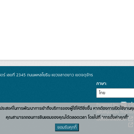
์ เลขที่ 2345 ถนนพหลโยธิน แขวงลาดยาว เขตจตุจักร
ภาษา
Powered by:
่อวัตถุประสงค์ในการพัฒนาการเข้าถึงบริการของผู้ใช้ให้ดียิ่งขึ้น หากต้องการเปิดใช้งานคุ
สนับสนุนระบบ Thai-GD
คุณสามารถถอนการยินยอมของคุณได้ตลอดเวลา โดยไปที่ "การตั้งค่าคุกกี้"
เว็บไซต์ที่เกี่ยวข้อง:
ยอมรับคุกกี้