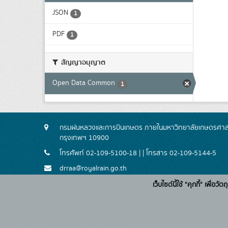
JSON
1
PDF
1
สัญญาอนุญาต
Open Data Common
1
กรมฝนหลวงและการบินเกษตร ภายในมหาวิทยาลัยเกษตรศาสตร
กรุงเทพฯ 10900
โทรศัพท์ 02-109-5100-18 | | โทรสาร 02-109-5144-5
drraa@royalrain.go.th
เว็บไซต์นี้ใช้ "คุกกี้" เพื