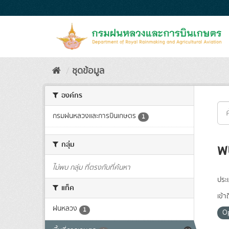
Skip
to
content
ชุดข้อมูล
องค์กร
กรมฝนหลวงและการบินเกษตร
1
กลุ่ม
พ
ไม่พบ กลุ่ม ที่ตรงกับที่ค้นหา
ประ
แท็ค
เข้า
ฝนหลวง
1
O