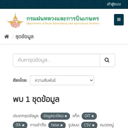
Skip
เข้าสู่ระบบ
to
content
Toggl
naviga
ชุดข้อมูล
เรียงโดย
พบ 1 ชุดข้อมูล
ประเภทชุดข้อมูล:
ข้อมูลระเบียน
แท็ค:
OIT
ITA
การเข้าถึง:
false
รูปแบบ:
CSV
หมวดหมู่