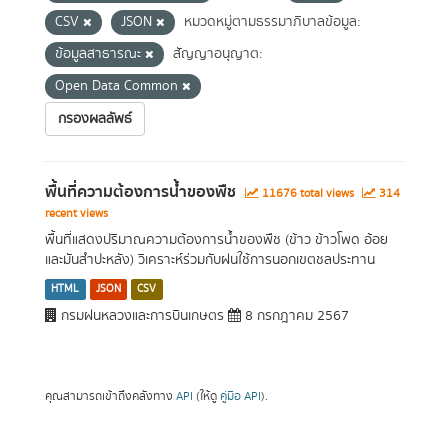
CSV
JSON
หมวดหมู่ตามธรรมาภิบาลข้อมูล:
ข้อมูลสาธารณะ
สัญญาอนุญาต:
Open Data Common
กรองผลลัพธ์
พื้นที่ความต้องการน้ำของพืช
11676 total views
314
recent views
พื้นที่แสดงปริมาณความต้องการน้ำของพืช (ข้าว ข้าวโพด อ้อย
และมันสำปะหลัง) วิเคราะห์ร่วมกับฝนใช้การนอกเขตชลประทาน
HTML
JSON
CSV
กรมฝนหลวงและการบินเกษตร
8 กรกฎาคม 2567
คุณสามารถเข้าถึงคลังทาง
API
(ให้ดู
คู่มือ API
).