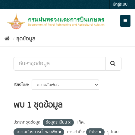
Skip
เข้าสู่ระบบ
to
content
Toggl
naviga
ชุดข้อมูล
เรียงโดย
พบ 1 ชุดข้อมูล
ประเภทชุดข้อมูล:
ข้อมูลระเบียน
แท็ค:
ความต้องการน้ำของพืช
การเข้าถึง:
false
รูปแบบ: