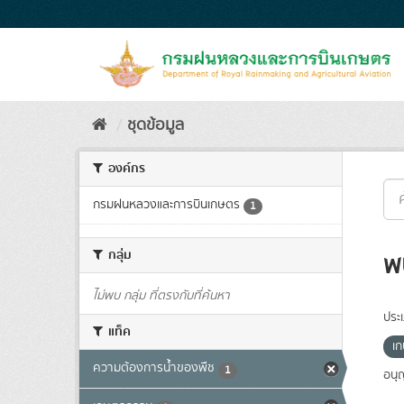
Skip
to
content
ชุดข้อมูล
องค์กร
กรมฝนหลวงและการบินเกษตร
1
กลุ่ม
พ
ไม่พบ กลุ่ม ที่ตรงกับที่ค้นหา
ประ
แท็ค
เ
ความต้องการน้ำของพืช
1
อนุ