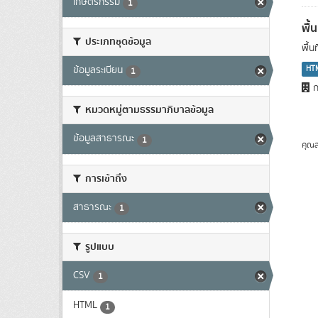
เกษตรกรรม
1
พื้
ประเภทชุดข้อมูล
พื้
HT
ข้อมูลระเบียน
1
ก
หมวดหมู่ตามธรรมาภิบาลข้อมูล
ข้อมูลสาธารณะ
1
คุณส
การเข้าถึง
สาธารณะ
1
รูปแบบ
CSV
1
HTML
1