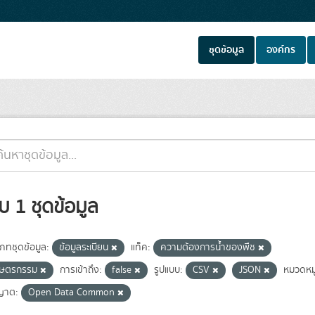
ชุดข้อมูล
องค์กร
บ 1 ชุดข้อมูล
เภทชุดข้อมูล:
ข้อมูลระเบียน
แท็ค:
ความต้องการน้ำของพืช
กษตรกรรม
การเข้าถึง:
false
รูปแบบ:
CSV
JSON
หมวดหมู
ญาต:
Open Data Common