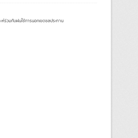
ราะห์ร่วมกับฝนใช้การนอกเขตชลประทาน