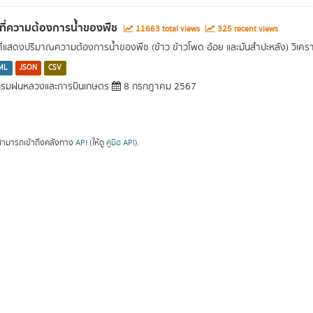
นที่ความต้องการน้ำของพืช
11663 total views
325 recent views
นที่แสดงปริมาณความต้องการน้ำของพืช (ข้าว ข้าวโพด อ้อย และมันสำปะหลัง) วิเค
ML
JSON
CSV
รมฝนหลวงและการบินเกษตร
8 กรกฎาคม 2567
ามารถเข้าถึงคลังทาง
API
(ให้ดู
คู่มือ API
).