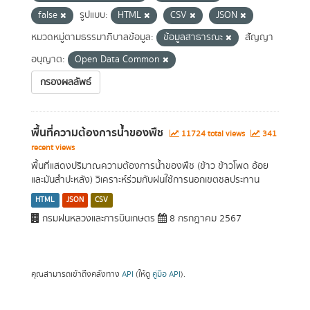
false
รูปแบบ:
HTML
CSV
JSON
หมวดหมู่ตามธรรมาภิบาลข้อมูล:
ข้อมูลสาธารณะ
สัญญา
อนุญาต:
Open Data Common
กรองผลลัพธ์
พื้นที่ความต้องการน้ำของพืช
11724 total views
341
recent views
พื้นที่แสดงปริมาณความต้องการน้ำของพืช (ข้าว ข้าวโพด อ้อย
และมันสำปะหลัง) วิเคราะห์ร่วมกับฝนใช้การนอกเขตชลประทาน
HTML
JSON
CSV
กรมฝนหลวงและการบินเกษตร
8 กรกฎาคม 2567
คุณสามารถเข้าถึงคลังทาง
API
(ให้ดู
คู่มือ API
).