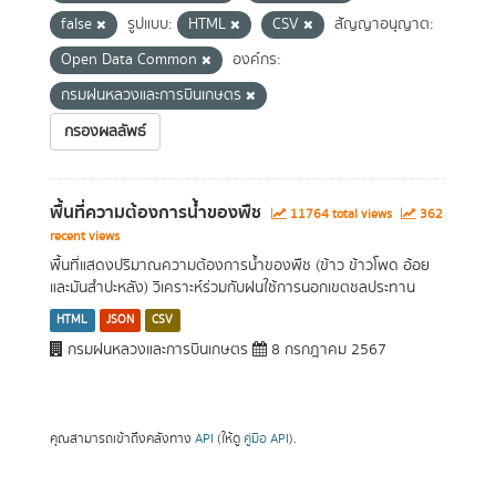
false
รูปแบบ:
HTML
CSV
สัญญาอนุญาต:
Open Data Common
องค์กร:
กรมฝนหลวงและการบินเกษตร
กรองผลลัพธ์
พื้นที่ความต้องการน้ำของพืช
11764 total views
362
recent views
พื้นที่แสดงปริมาณความต้องการน้ำของพืช (ข้าว ข้าวโพด อ้อย
และมันสำปะหลัง) วิเคราะห์ร่วมกับฝนใช้การนอกเขตชลประทาน
HTML
JSON
CSV
กรมฝนหลวงและการบินเกษตร
8 กรกฎาคม 2567
คุณสามารถเข้าถึงคลังทาง
API
(ให้ดู
คู่มือ API
).