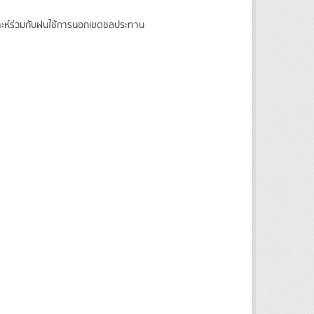
ราะห์ร่วมกับฝนใช้การนอกเขตชลประทาน