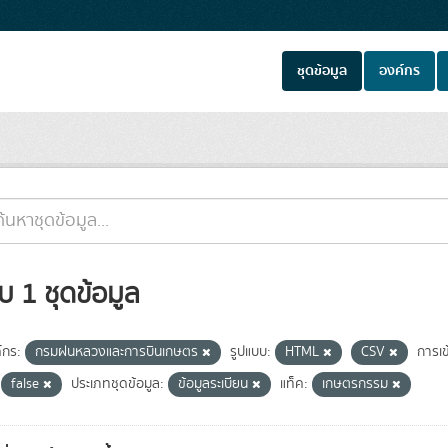
ชุดข้อมูล
องค์กร
บ 1 ชุดข้อมูล
์กร:
กรมฝนหลวงและการบินเกษตร
รูปแบบ:
HTML
CSV
การเข
false
ประเภทชุดข้อมูล:
ข้อมูลระเบียน
แท็ค:
เกษตรกรรม