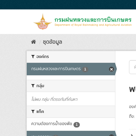
Skip
to
content
ชุดข้อมูล
องค์กร
กรมฝนหลวงและการบินเกษตร
1
กลุ่ม
พ
ไม่พบ กลุ่ม ที่ตรงกับที่ค้นหา
องค
แท็ค
ถึง:
ความต้องการน้ำของพืช
1