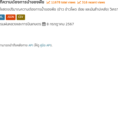
นที่ความต้องการน้ำของพืช
11678 total views
316 recent views
นที่แสดงปริมาณความต้องการน้ำของพืช (ข้าว ข้าวโพด อ้อย และมันสำปะหลัง) วิเค
ML
JSON
CSV
รมฝนหลวงและการบินเกษตร
8 กรกฎาคม 2567
ามารถเข้าถึงคลังทาง
API
(ให้ดู
คู่มือ API
).