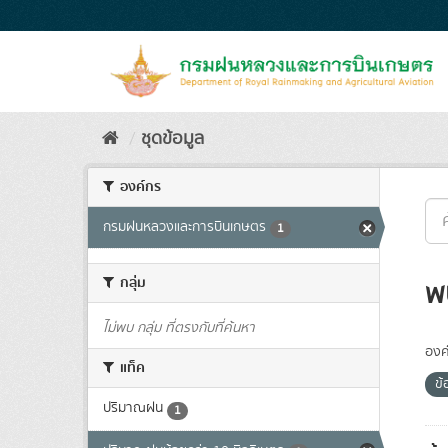
Skip
to
content
ชุดข้อมูล
องค์กร
กรมฝนหลวงและการบินเกษตร
1
กลุ่ม
พ
ไม่พบ กลุ่ม ที่ตรงกับที่ค้นหา
องค
แท็ค
ข้
ปริมาณฝน
1