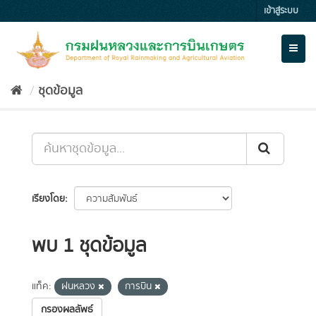
Skip
เข้าสู่ระบบ
to
content
Toggl
naviga
ชุดข้อมูล
เรียงโดย
พบ 1 ชุดข้อมูล
แท็ค:
ฝนหลวง
การบิน
กรองผลลัพธ์