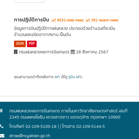
การปฏิบัติการบิน
8532 total views
301 recent views
ข้อมูลการบินปฏิบัติการฝนหลวง ประกอบด้วยจำนวนเที่ยวบิน
จำนวนและชนิดอากาศยาน เป็นต้น
JSON
PDF
กรมฝนหลวงและการบินเกษตร
28 สิงหาคม 2567
คุณสามารถเข้าถึงคลังทาง
API
(ให้ดู
คู่มือ API
).
กรมฝนหลวงและการบินเกษตร ภายในมหาวิทยาลัยเกษตรศาสตร์ เลขที่
2345 ถนนพหลโยธิน แขวงลาดยาว เขตจตุจักร กรุงเทพฯ 10900
โทรศัพท์ 02-109-5100-18 | | โทรสาร 02-109-5144-5
drraa@royalrain.go.th