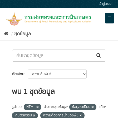
Skip
เข้าสู่ระบบ
to
content
Toggl
naviga
ชุดข้อมูล
เรียงโดย
พบ 1 ชุดข้อมูล
รูปแบบ:
HTML
ประเภทชุดข้อมูล:
ข้อมูลระเบียน
แท็ค:
เกษตรกรรม
ความต้องการน้ำของพืช