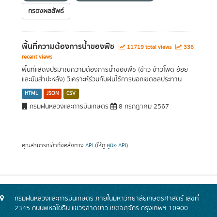
กรองผลลัพธ์
พื้นที่ความต้องการน้ำของพืช
11719 total views
336
recent views
พื้นที่แสดงปริมาณความต้องการน้ำของพืช (ข้าว ข้าวโพด อ้อย
และมันสำปะหลัง) วิเคราะห์ร่วมกับฝนใช้การนอกเขตชลประทาน
HTML
JSON
CSV
กรมฝนหลวงและการบินเกษตร
8 กรกฎาคม 2567
คุณสามารถเข้าถึงคลังทาง
API
(ให้ดู
คู่มือ API
).
กรมฝนหลวงและการบินเกษตร ภายในมหาวิทยาลัยเกษตรศาสตร์ เลขที่
2345 ถนนพหลโยธิน แขวงลาดยาว เขตจตุจักร กรุงเทพฯ 10900