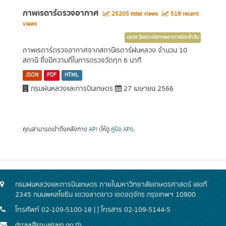
ภาพเรดาร์ตรวจอากาศ
25205 total views
518 recent
views
ตรวจ วิเคราะห์สภาพอากาศประจำวัน
ภาพเรดาร์ตรวจอากาศจากสถานีเรดาร์ฝนหลวง จำนวน 10
สถานี ซึ่งมีความถี่ในการตรวจวัดทุก 6 นาที
JSON
PDF
HTML
กรมฝนหลวงและการบินเกษตร
27 เมษายน 2566
คุณสามารถเข้าถึงคลังทาง
API
(ให้ดู
คู่มือ API
).
กรมฝนหลวงและการบินเกษตร ภายในมหาวิทยาลัยเกษตรศาสตร์ เลขที่
2345 ถนนพหลโยธิน แขวงลาดยาว เขตจตุจักร กรุงเทพฯ 10900
โทรศัพท์ 02-109-5100-18 | | โทรสาร 02-109-5144-5
drraa@royalrain.go.th