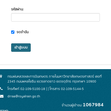
รหัสผ่าน
จดจำฉัน
เข้าสู่ระบบ
กรมฝนหลวงและการบินเกษตร ภายในมหาวิทยาลัยเกษตรศาสตร์ เลขที่
2345 ถนนพหลโยธิน แขวงลาดยาว เขตจตุจักร กรุงเทพฯ 10900
โทรศัพท์ 02-109-5100-18 | | โทรสาร 02-109-5144-5
drraa@royalrain.go.th
1067984
จำนวนผู้เข้าชม