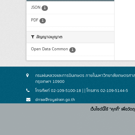
JSON
1
PDF
1
สัญญาอนุญาต
Open Data Common
1
กรมฝนหลวงและการบินเกษตร ภายในมหาวิทยาลัยเกษตรศาสตร
กรุงเทพฯ 10900
โทรศัพท์ 02-109-5100-18 | | โทรสาร 02-109-5144-5
drraa@royalrain.go.th
เว็บไซต์นี้ใช้ "คุกกี้" เพื