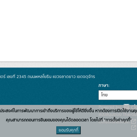
์ เลขที่ 2345 ถนนพหลโยธิน แขวงลาดยาว เขตจตุจักร
ภาษา
Powered by:
่อวัตถุประสงค์ในการพัฒนาการเข้าถึงบริการของผู้ใช้ให้ดียิ่งขึ้น หากต้องการเปิดใช้งานคุ
สนับสนุนระบบ Thai-GD
คุณสามารถถอนการยินยอมของคุณได้ตลอดเวลา โดยไปที่ "การตั้งค่าคุกกี้"
เว็บไซต์ที่เกี่ยวข้อง:
ยอมรับคุกกี้