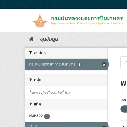
Skip
to
content
ชุดข้อมูล
องค์กร
กรมฝนหลวงและการบินเกษตร
1
กลุ่ม
พ
ไม่พบ กลุ่ม ที่ตรงกับที่ค้นหา
องค
แท็ค
ข้
ฝนหลวง
1