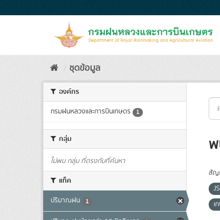
Skip
to
content
ชุดข้อมูล
องค์กร
กรมฝนหลวงและการบินเกษตร
1
กลุ่ม
พ
ไม่พบ กลุ่ม ที่ตรงกับที่ค้นหา
สัญ
แท็ค
J
ปริมาณฝน
1
เ