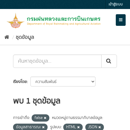
Skip
เข้าสู่ระบบ
to
content
Toggl
naviga
ชุดข้อมูล
เรียงโดย
พบ 1 ชุดข้อมูล
การเข้าถึง:
false
หมวดหมู่ตามธรรมาภิบาลข้อมูล:
ข้อมูลสาธารณะ
รูปแบบ:
HTML
JSON