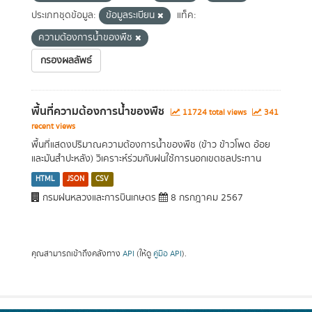
ประเภทชุดข้อมูล:
ข้อมูลระเบียน
แท็ค:
ความต้องการน้ำของพืช
กรองผลลัพธ์
พื้นที่ความต้องการน้ำของพืช
11724 total views
341
recent views
พื้นที่แสดงปริมาณความต้องการน้ำของพืช (ข้าว ข้าวโพด อ้อย
และมันสำปะหลัง) วิเคราะห์ร่วมกับฝนใช้การนอกเขตชลประทาน
HTML
JSON
CSV
กรมฝนหลวงและการบินเกษตร
8 กรกฎาคม 2567
คุณสามารถเข้าถึงคลังทาง
API
(ให้ดู
คู่มือ API
).