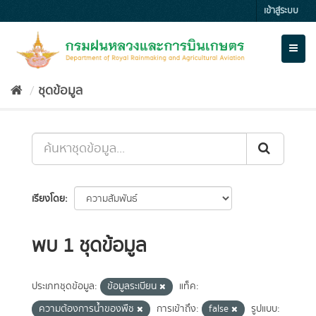
Skip
เข้าสู่ระบบ
to
content
Toggl
naviga
ชุดข้อมูล
เรียงโดย
พบ 1 ชุดข้อมูล
ประเภทชุดข้อมูล:
ข้อมูลระเบียน
แท็ค:
ความต้องการน้ำของพืช
การเข้าถึง:
false
รูปแบบ: