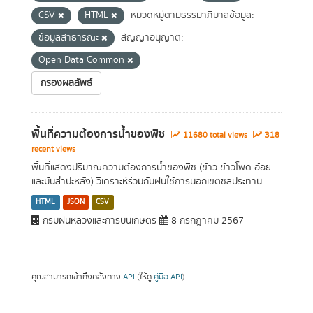
CSV
HTML
หมวดหมู่ตามธรรมาภิบาลข้อมูล:
ข้อมูลสาธารณะ
สัญญาอนุญาต:
Open Data Common
กรองผลลัพธ์
พื้นที่ความต้องการน้ำของพืช
11680 total views
318
recent views
พื้นที่แสดงปริมาณความต้องการน้ำของพืช (ข้าว ข้าวโพด อ้อย
และมันสำปะหลัง) วิเคราะห์ร่วมกับฝนใช้การนอกเขตชลประทาน
HTML
JSON
CSV
กรมฝนหลวงและการบินเกษตร
8 กรกฎาคม 2567
คุณสามารถเข้าถึงคลังทาง
API
(ให้ดู
คู่มือ API
).