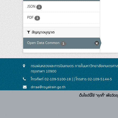
JSON
1
PDF
1
สัญญาอนุญาต
Open Data Common
1
กรมฝนหลวงและการบินเกษตร ภายในมหาวิทยาลัยเกษตรศาสตร
กรุงเทพฯ 10900
โทรศัพท์ 02-109-5100-18 | | โทรสาร 02-109-5144-5
drraa@royalrain.go.th
เว็บไซต์นี้ใช้ "คุกกี้" เพื