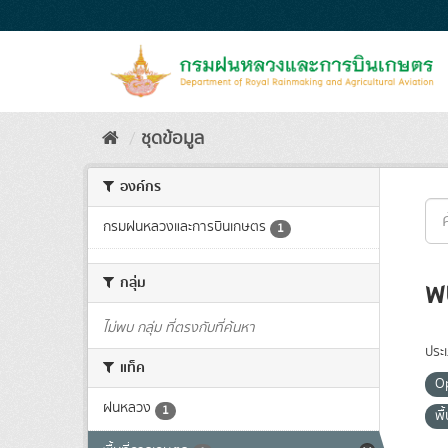
Skip
to
content
ชุดข้อมูล
องค์กร
กรมฝนหลวงและการบินเกษตร
1
กลุ่ม
พ
ไม่พบ กลุ่ม ที่ตรงกับที่ค้นหา
ประ
แท็ค
O
ฝนหลวง
1
พื