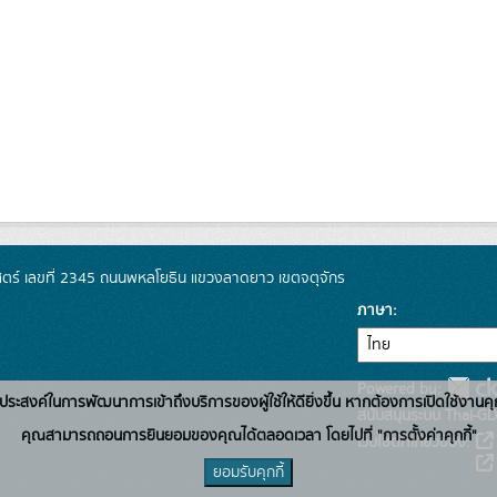
์ เลขที่ 2345 ถนนพหลโยธิน แขวงลาดยาว เขตจตุจักร
ภาษา
Powered by:
่อวัตถุประสงค์ในการพัฒนาการเข้าถึงบริการของผู้ใช้ให้ดียิ่งขึ้น หากต้องการเปิดใช้งานคุ
สนับสนุนระบบ Thai-GD
คุณสามารถถอนการยินยอมของคุณได้ตลอดเวลา โดยไปที่ "การตั้งค่าคุกกี้"
เว็บไซต์ที่เกี่ยวข้อง:
ยอมรับคุกกี้