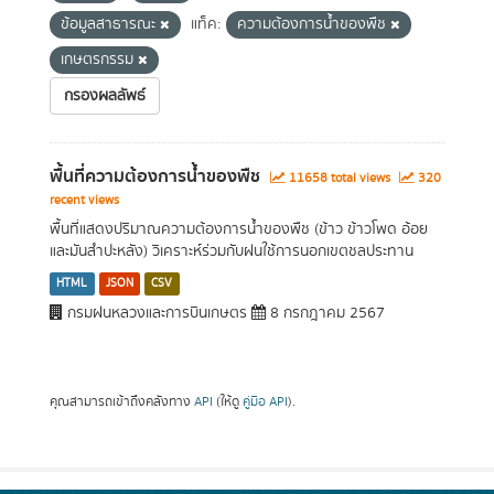
ข้อมูลสาธารณะ
แท็ค:
ความต้องการน้ำของพืช
เกษตรกรรม
กรองผลลัพธ์
พื้นที่ความต้องการน้ำของพืช
11658 total views
320
recent views
พื้นที่แสดงปริมาณความต้องการน้ำของพืช (ข้าว ข้าวโพด อ้อย
และมันสำปะหลัง) วิเคราะห์ร่วมกับฝนใช้การนอกเขตชลประทาน
HTML
JSON
CSV
กรมฝนหลวงและการบินเกษตร
8 กรกฎาคม 2567
คุณสามารถเข้าถึงคลังทาง
API
(ให้ดู
คู่มือ API
).