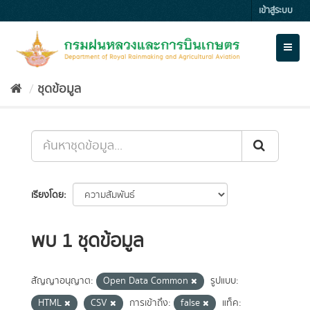
Skip
เข้าสู่ระบบ
to
content
Toggl
naviga
ชุดข้อมูล
เรียงโดย
พบ 1 ชุดข้อมูล
สัญญาอนุญาต:
Open Data Common
รูปแบบ:
HTML
CSV
การเข้าถึง:
false
แท็ค: