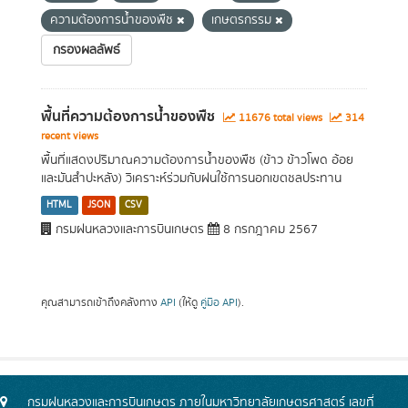
ความต้องการน้ำของพืช
เกษตรกรรม
กรองผลลัพธ์
พื้นที่ความต้องการน้ำของพืช
11676 total views
314
recent views
พื้นที่แสดงปริมาณความต้องการน้ำของพืช (ข้าว ข้าวโพด อ้อย
และมันสำปะหลัง) วิเคราะห์ร่วมกับฝนใช้การนอกเขตชลประทาน
HTML
JSON
CSV
กรมฝนหลวงและการบินเกษตร
8 กรกฎาคม 2567
คุณสามารถเข้าถึงคลังทาง
API
(ให้ดู
คู่มือ API
).
กรมฝนหลวงและการบินเกษตร ภายในมหาวิทยาลัยเกษตรศาสตร์ เลขที่