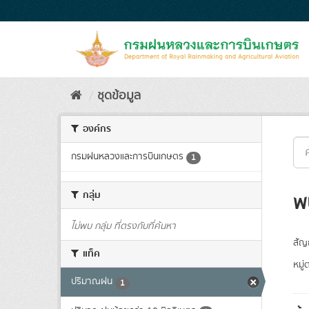
Skip
to
content
ชุดข้อมูล
องค์กร
กรมฝนหลวงและการบินเกษตร
1
กลุ่ม
พ
ไม่พบ กลุ่ม ที่ตรงกับที่ค้นหา
สัญ
แท็ค
หมู
ปริมาณฝน
1