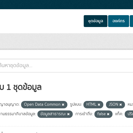
ชุดข้อมูล
องค์กร
บ 1 ชุดข้อมูล
ญาอนุญาต:
Open Data Common
รูปแบบ:
HTML
JSON
หม
่ตามธรรมาภิบาลข้อมูล:
ข้อมูลสาธารณะ
การเข้าถึง:
false
แท็ค:
ปร