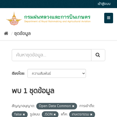
Skip
เข้าสู่ระบบ
to
content
Toggl
naviga
ชุดข้อมูล
เรียงโดย
พบ 1 ชุดข้อมูล
สัญญาอนุญาต:
Open Data Common
การเข้าถึง:
false
รูปแบบ:
JSON
แท็ค:
เกษตรกรรม