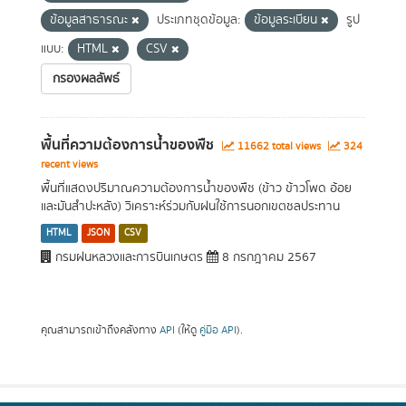
ข้อมูลสาธารณะ
ประเภทชุดข้อมูล:
ข้อมูลระเบียน
รูป
แบบ:
HTML
CSV
กรองผลลัพธ์
พื้นที่ความต้องการน้ำของพืช
11662 total views
324
recent views
พื้นที่แสดงปริมาณความต้องการน้ำของพืช (ข้าว ข้าวโพด อ้อย
และมันสำปะหลัง) วิเคราะห์ร่วมกับฝนใช้การนอกเขตชลประทาน
HTML
JSON
CSV
กรมฝนหลวงและการบินเกษตร
8 กรกฎาคม 2567
คุณสามารถเข้าถึงคลังทาง
API
(ให้ดู
คู่มือ API
).