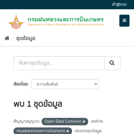
Skip
เข้าสู่ระบบ
to
content
Toggl
naviga
ชุดข้อมูล
เรียงโดย
พบ 1 ชุดข้อมูล
สัญญาอนุญาต:
Open Data Common
องค์กร:
กรมฝนหลวงและการบินเกษตร
ประเภทชุดข้อมูล: