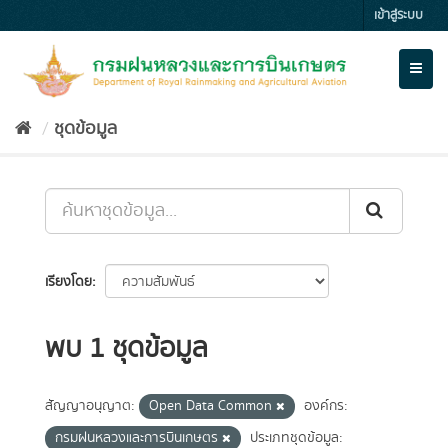
Skip
เข้าสู่ระบบ
to
content
Toggl
naviga
ชุดข้อมูล
เรียงโดย
พบ 1 ชุดข้อมูล
สัญญาอนุญาต:
Open Data Common
องค์กร:
กรมฝนหลวงและการบินเกษตร
ประเภทชุดข้อมูล: