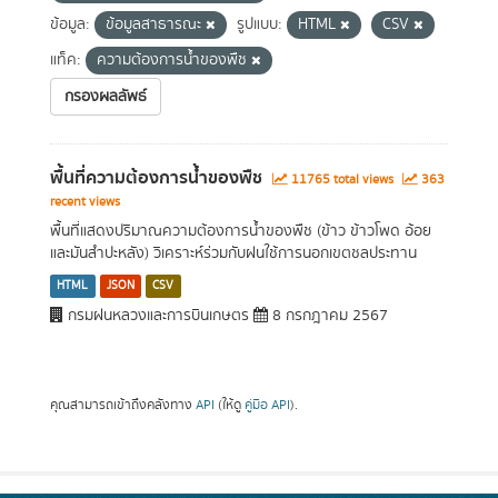
ข้อมูล:
ข้อมูลสาธารณะ
รูปแบบ:
HTML
CSV
แท็ค:
ความต้องการน้ำของพืช
กรองผลลัพธ์
พื้นที่ความต้องการน้ำของพืช
11765 total views
363
recent views
พื้นที่แสดงปริมาณความต้องการน้ำของพืช (ข้าว ข้าวโพด อ้อย
และมันสำปะหลัง) วิเคราะห์ร่วมกับฝนใช้การนอกเขตชลประทาน
HTML
JSON
CSV
กรมฝนหลวงและการบินเกษตร
8 กรกฎาคม 2567
คุณสามารถเข้าถึงคลังทาง
API
(ให้ดู
คู่มือ API
).