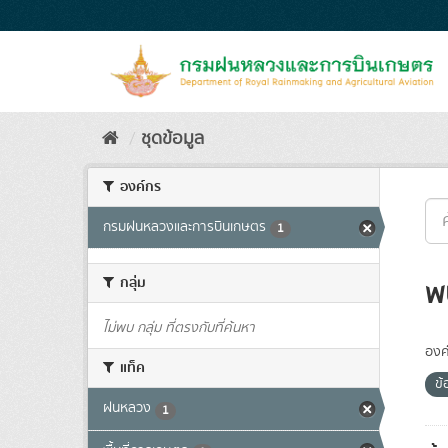
Skip
to
content
ชุดข้อมูล
องค์กร
กรมฝนหลวงและการบินเกษตร
1
กลุ่ม
พ
ไม่พบ กลุ่ม ที่ตรงกับที่ค้นหา
องค
แท็ค
ข
ฝนหลวง
1