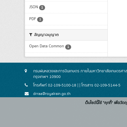
JSON
1
PDF
1
สัญญาอนุญาต
Open Data Common
1
กรมฝนหลวงและการบินเกษตร ภายในมหาวิทยาลัยเกษตรศาสตร
กรุงเทพฯ 10900
โทรศัพท์ 02-109-5100-18 | | โทรสาร 02-109-5144-5
drraa@royalrain.go.th
เว็บไซต์นี้ใช้ "คุกกี้" เพื