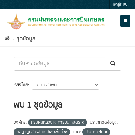
Skip
เข้าสู่ระบบ
to
content
Toggl
naviga
ชุดข้อมูล
เรียงโดย
พบ 1 ชุดข้อมูล
องค์กร:
กรมฝนหลวงและการบินเกษตร
ประเภทชุดข้อมูล:
ข้อมูลภูมิสารสนเทศเชิงพื้นที่
แท็ค:
ปริมาณฝน