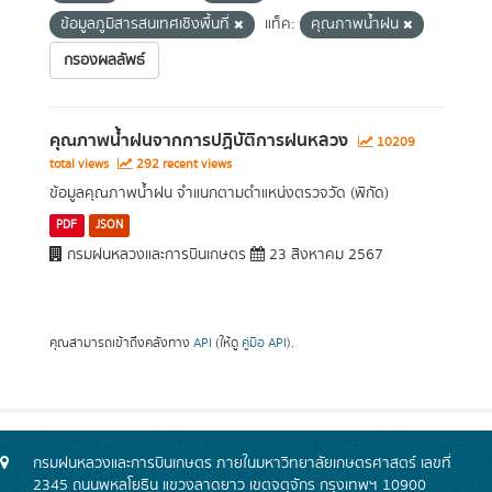
ข้อมูลภูมิสารสนเทศเชิงพื้นที่
แท็ค:
คุณภาพน้ำฝน
กรองผลลัพธ์
คุณภาพน้ำฝนจากการปฏิบัติการฝนหลวง
10209
total views
292 recent views
ข้อมูลคุณภาพน้ำฝน จำแนกตามตำแหน่งตรวจวัด (พิกัด)
PDF
JSON
กรมฝนหลวงและการบินเกษตร
23 สิงหาคม 2567
คุณสามารถเข้าถึงคลังทาง
API
(ให้ดู
คู่มือ API
).
กรมฝนหลวงและการบินเกษตร ภายในมหาวิทยาลัยเกษตรศาสตร์ เลขที่
2345 ถนนพหลโยธิน แขวงลาดยาว เขตจตุจักร กรุงเทพฯ 10900