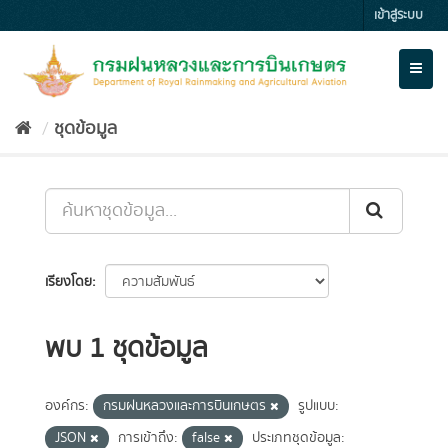
Skip
เข้าสู่ระบบ
to
content
Toggl
naviga
ชุดข้อมูล
เรียงโดย
พบ 1 ชุดข้อมูล
องค์กร:
กรมฝนหลวงและการบินเกษตร
รูปแบบ:
JSON
การเข้าถึง:
false
ประเภทชุดข้อมูล: