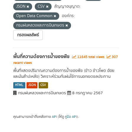
JSON
CSV
สัญญาอนุญาต:
Open Data Common
องค์กร:
กรมฝนหลวงและการบินเกษตร
กรองผลลัพธ์
พื้นที่ความต้องการน้ำของพืช
11645 total views
307
recent views
พื้นที่แสดงปริมาณความต้องการน้ำของพืช (ข้าว ข้าวโพด อ้อย
และมันสำปะหลัง) วิเคราะห์ร่วมกับฝนใช้การนอกเขตชลประทาน
HTML
JSON
CSV
กรมฝนหลวงและการบินเกษตร
8 กรกฎาคม 2567
คุณสามารถเข้าถึงคลังทาง
API
(ให้ดู
คู่มือ API
).