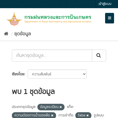
Skip
เข้าสู่ระบบ
to
content
Toggl
naviga
ชุดข้อมูล
เรียงโดย
พบ 1 ชุดข้อมูล
ประเภทชุดข้อมูล:
ข้อมูลระเบียน
แท็ค:
ความต้องการน้ำของพืช
การเข้าถึง:
false
รูปแบบ: