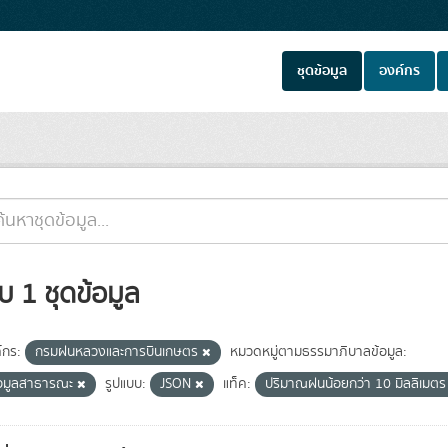
ชุดข้อมูล
องค์กร
บ 1 ชุดข้อมูล
์กร:
กรมฝนหลวงและการบินเกษตร
หมวดหมู่ตามธรรมาภิบาลข้อมูล:
้อมูลสาธารณะ
รูปแบบ:
JSON
แท็ค:
ปริมาณฝนน้อยกว่า 10 มิลลิเมต