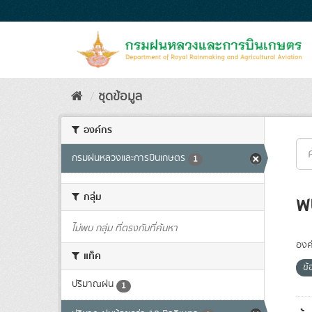
Skip
to
content
ชุดข้อมูล
องค์กร
กรมฝนหลวงและการบินเกษตร
1
กลุ่ม
พ
ไม่พบ กลุ่ม ที่ตรงกับที่ค้นหา
องค
แท็ค
ข
ปริมาณฝน
1