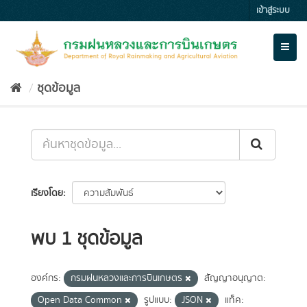
Skip
เข้าสู่ระบบ
to
content
Toggl
naviga
ชุดข้อมูล
เรียงโดย
พบ 1 ชุดข้อมูล
องค์กร:
กรมฝนหลวงและการบินเกษตร
สัญญาอนุญาต:
Open Data Common
รูปแบบ:
JSON
แท็ค: