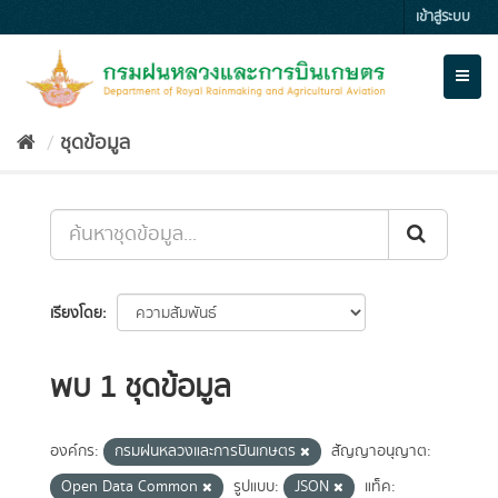
Skip
เข้าสู่ระบบ
to
content
Toggl
naviga
ชุดข้อมูล
เรียงโดย
พบ 1 ชุดข้อมูล
องค์กร:
กรมฝนหลวงและการบินเกษตร
สัญญาอนุญาต:
Open Data Common
รูปแบบ:
JSON
แท็ค: