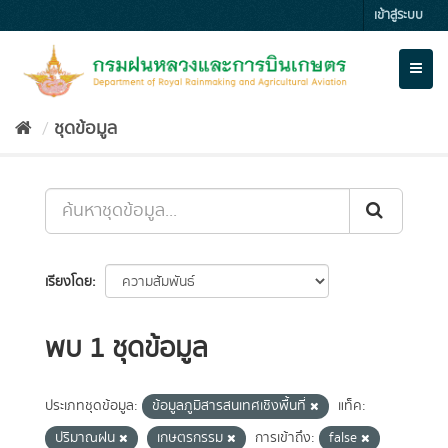
Skip
เข้าสู่ระบบ
to
content
Toggl
naviga
ชุดข้อมูล
เรียงโดย
พบ 1 ชุดข้อมูล
ประเภทชุดข้อมูล:
ข้อมูลภูมิสารสนเทศเชิงพื้นที่
แท็ค:
ปริมาณฝน
เกษตรกรรม
การเข้าถึง:
false