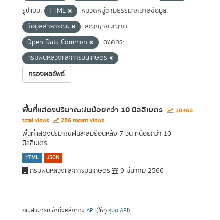
รูปแบบ:
HTML
หมวดหมู่ตามธรรมาภิบาลข้อมูล:
ข้อมูลสาธารณะ
สัญญาอนุญาต:
Open Data Common
องค์กร:
กรมฝนหลวงและการบินเกษตร
กรองผลลัพธ์
พื้นที่แสดงปริมาณฝนน้อยกว่า 10 มิลลิเมตร
10468
total views
286 recent views
พื้นที่แสดงปริมาณฝนสะสมย้อนหลัง 7 วัน ที่น้อยกว่า 10
มิลลิเมตร
HTML
JSON
กรมฝนหลวงและการบินเกษตร
9 มีนาคม 2566
คุณสามารถเข้าถึงคลังทาง
API
(ให้ดู
คู่มือ API
).