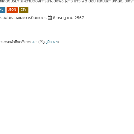
นที่แสดงปริมาณความต้องการน้ำของพืช (ข้าว ข้าวโพด อ้อย และมันสำปะหลัง) วิเค
ML
JSON
CSV
รมฝนหลวงและการบินเกษตร
8 กรกฎาคม 2567
ามารถเข้าถึงคลังทาง
API
(ให้ดู
คู่มือ API
).