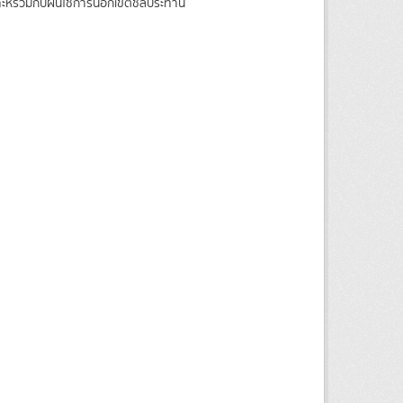
ราะห์ร่วมกับฝนใช้การนอกเขตชลประทาน