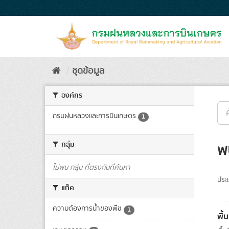
Skip
to
content
ชุดข้อมูล
องค์กร
กรมฝนหลวงและการบินเกษตร
1
กลุ่ม
พ
ไม่พบ กลุ่ม ที่ตรงกับที่ค้นหา
ประ
แท็ค
ความต้องการน้ำของพืช
1
พื้