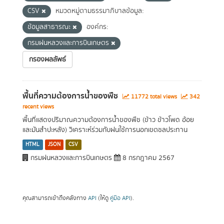
CSV
หมวดหมู่ตามธรรมาภิบาลข้อมูล:
ข้อมูลสาธารณะ
องค์กร:
กรมฝนหลวงและการบินเกษตร
กรองผลลัพธ์
พื้นที่ความต้องการน้ำของพืช
11772 total views
342
recent views
พื้นที่แสดงปริมาณความต้องการน้ำของพืช (ข้าว ข้าวโพด อ้อย
และมันสำปะหลัง) วิเคราะห์ร่วมกับฝนใช้การนอกเขตชลประทาน
HTML
JSON
CSV
กรมฝนหลวงและการบินเกษตร
8 กรกฎาคม 2567
คุณสามารถเข้าถึงคลังทาง
API
(ให้ดู
คู่มือ API
).