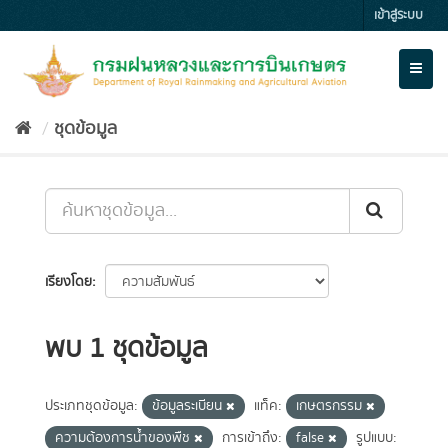
Skip
เข้าสู่ระบบ
to
content
Toggl
naviga
ชุดข้อมูล
เรียงโดย
พบ 1 ชุดข้อมูล
ประเภทชุดข้อมูล:
ข้อมูลระเบียน
แท็ค:
เกษตรกรรม
ความต้องการน้ำของพืช
การเข้าถึง:
false
รูปแบบ: