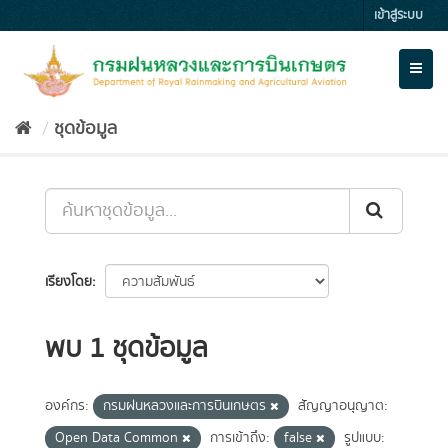
Skip
เข้าสู่ระบบ
to
content
Toggl
naviga
ชุดข้อมูล
เรียงโดย
พบ 1 ชุดข้อมูล
องค์กร:
กรมฝนหลวงและการบินเกษตร
สัญญาอนุญาต:
Open Data Common
การเข้าถึง:
false
รูปแบบ: