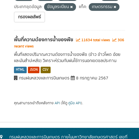
ประเภทชุดข้อมูล:
ข้อมูลระเบียน
แท็ค:
เกษตรกรรม
กรองผลลัพธ์
พื้นที่ความต้องการน้ำของพืช
11634 total views
306
recent views
พื้นที่แสดงปริมาณความต้องการน้ำของพืช (ข้าว ข้าวโพด อ้อย
และมันสำปะหลัง) วิเคราะห์ร่วมกับฝนใช้การนอกเขตชลประทาน
HTML
JSON
CSV
กรมฝนหลวงและการบินเกษตร
8 กรกฎาคม 2567
คุณสามารถเข้าถึงคลังทาง
API
(ให้ดู
คู่มือ API
).
กรมฝนหลวงและการบินเกษตร ภายในมหาวิทยาลัยเกษตรศาสตร์ เลขที่