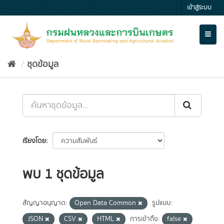
Skip
เข้าสู่ระบบ
to
content
Toggl
naviga
ชุดข้อมูล
เรียงโดย
พบ 1 ชุดข้อมูล
สัญญาอนุญาต:
Open Data Common
รูปแบบ:
JSON
CSV
HTML
การเข้าถึง:
false