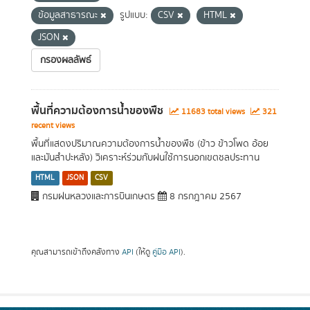
ข้อมูลสาธารณะ
รูปแบบ:
CSV
HTML
JSON
กรองผลลัพธ์
พื้นที่ความต้องการน้ำของพืช
11683 total views
321
recent views
พื้นที่แสดงปริมาณความต้องการน้ำของพืช (ข้าว ข้าวโพด อ้อย
และมันสำปะหลัง) วิเคราะห์ร่วมกับฝนใช้การนอกเขตชลประทาน
HTML
JSON
CSV
กรมฝนหลวงและการบินเกษตร
8 กรกฎาคม 2567
คุณสามารถเข้าถึงคลังทาง
API
(ให้ดู
คู่มือ API
).