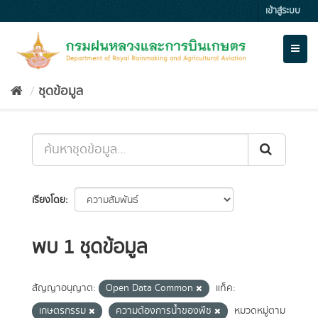
Skip
เข้าสู่ระบบ
to
content
Toggl
naviga
ชุดข้อมูล
เรียงโดย
พบ 1 ชุดข้อมูล
สัญญาอนุญาต:
Open Data Common
แท็ค:
เกษตรกรรม
ความต้องการน้ำของพืช
หมวดหมู่ตาม