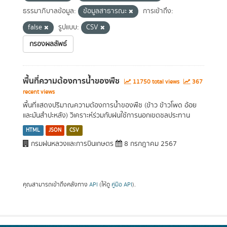
ธรรมาภิบาลข้อมูล:
ข้อมูลสาธารณะ
การเข้าถึง:
false
รูปแบบ:
CSV
กรองผลลัพธ์
พื้นที่ความต้องการน้ำของพืช
11750 total views
367
recent views
พื้นที่แสดงปริมาณความต้องการน้ำของพืช (ข้าว ข้าวโพด อ้อย
และมันสำปะหลัง) วิเคราะห์ร่วมกับฝนใช้การนอกเขตชลประทาน
HTML
JSON
CSV
กรมฝนหลวงและการบินเกษตร
8 กรกฎาคม 2567
คุณสามารถเข้าถึงคลังทาง
API
(ให้ดู
คู่มือ API
).