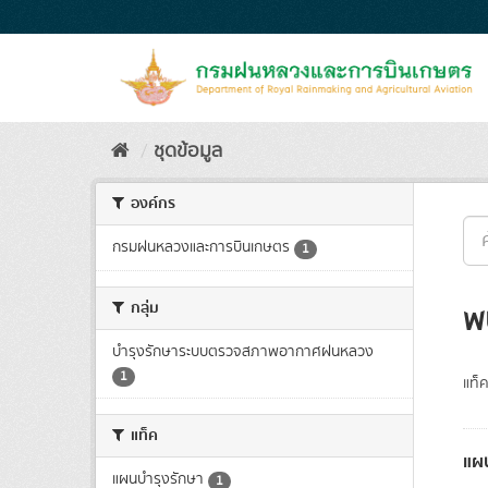
Skip
to
content
ชุดข้อมูล
องค์กร
กรมฝนหลวงและการบินเกษตร
1
กลุ่ม
พ
บำรุงรักษาระบบตรวจสภาพอากาศฝนหลวง
1
แท็ค
แท็ค
แผ
แผนบำรุงรักษา
1