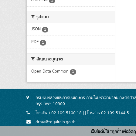
1
รูปแบบ
JSON
1
PDF
1
สัญญาอนุญาต
Open Data Common
1
กรมฝนหลวงและการบินเกษตร ภายในมหาวิทยาลัยเกษตรศาสตร
กรุงเทพฯ 10900
โทรศัพท์ 02-109-5100-18 | | โทรสาร 02-109-5144-5
drraa@royalrain.go.th
เว็บไซต์นี้ใช้ "คุกกี้" เพื