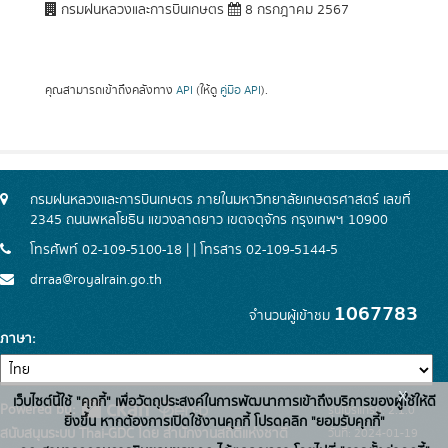
กรมฝนหลวงและการบินเกษตร
8 กรกฎาคม 2567
คุณสามารถเข้าถึงคลังทาง
API
(ให้ดู
คู่มือ API
).
กรมฝนหลวงและการบินเกษตร ภายในมหาวิทยาลัยเกษตรศาสตร์ เลขที่
2345 ถนนพหลโยธิน แขวงลาดยาว เขตจตุจักร กรุงเทพฯ 10900
โทรศัพท์ 02-109-5100-18 | | โทรสาร 02-109-5144-5
drraa@royalrain.go.th
1067783
จำนวนผู้เข้าชม
ภาษา
x
เว็บไซต์นี้ใช้ "คุกกี้" เพื่อวัตถุประสงค์ในการพัฒนาการเข้าถึงบริการของผู้ใช้ให้ดี
Powered by:
รุ่นโปรแกรม: 2.1.0
ยิ่งขึ้น หากต้องการเปิดใช้งานคุกกี้ โปรดคลิก "ยอมรับคุกกี้"
สนับสนุนระบบ Thai-GDC โดย สำนักงานสถิติแห่งชาติ
วันที่: 2024-01-19