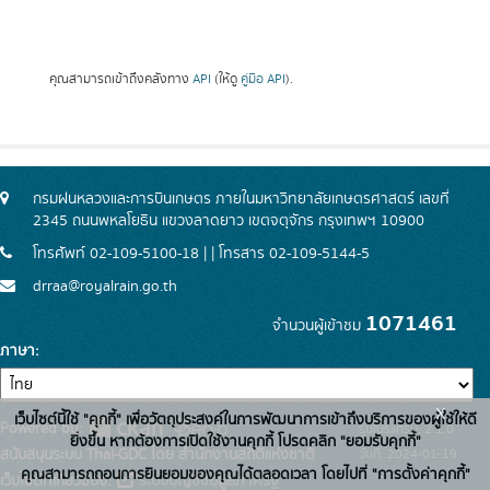
คุณสามารถเข้าถึงคลังทาง
API
(ให้ดู
คู่มือ API
).
กรมฝนหลวงและการบินเกษตร ภายในมหาวิทยาลัยเกษตรศาสตร์ เลขที่
2345 ถนนพหลโยธิน แขวงลาดยาว เขตจตุจักร กรุงเทพฯ 10900
โทรศัพท์ 02-109-5100-18 | | โทรสาร 02-109-5144-5
drraa@royalrain.go.th
1071461
จำนวนผู้เข้าชม
ภาษา
x
เว็บไซต์นี้ใช้ "คุกกี้" เพื่อวัตถุประสงค์ในการพัฒนาการเข้าถึงบริการของผู้ใช้ให้ดี
Powered by:
รุ่นโปรแกรม: 2.1.0
ยิ่งขึ้น หากต้องการเปิดใช้งานคุกกี้ โปรดคลิก "ยอมรับคุกกี้"
สนับสนุนระบบ Thai-GDC โดย สำนักงานสถิติแห่งชาติ
วันที่: 2024-01-19
คุณสามารถถอนการยินยอมของคุณได้ตลอดเวลา โดยไปที่ "การตั้งค่าคุกกี้"
เว็บไซต์ที่เกี่ยวข้อง:
ระบบบัญชีข้อมูลภาครัฐ