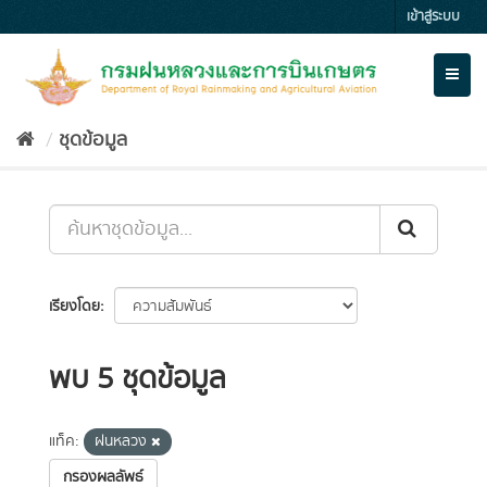
Skip
เข้าสู่ระบบ
to
content
Toggl
naviga
ชุดข้อมูล
เรียงโดย
พบ 5 ชุดข้อมูล
แท็ค:
ฝนหลวง
กรองผลลัพธ์