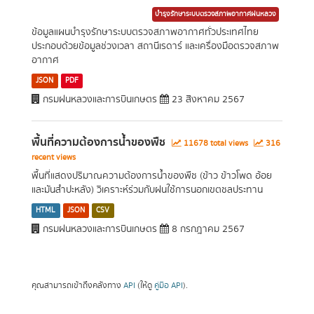
บำรุงรักษาระบบตรวจสภาพอากาศฝนหลวง
ข้อมูลแผนบำรุงรักษาระบบตรวจสภาพอากาศทั่วประเทศไทย
ประกอบด้วยข้อมูลช่วงเวลา สถานีเรดาร์ และเครื่องมือตรวจสภาพ
อากาศ
JSON
PDF
กรมฝนหลวงและการบินเกษตร
23 สิงหาคม 2567
พื้นที่ความต้องการน้ำของพืช
11678 total views
316
recent views
พื้นที่แสดงปริมาณความต้องการน้ำของพืช (ข้าว ข้าวโพด อ้อย
และมันสำปะหลัง) วิเคราะห์ร่วมกับฝนใช้การนอกเขตชลประทาน
HTML
JSON
CSV
กรมฝนหลวงและการบินเกษตร
8 กรกฎาคม 2567
คุณสามารถเข้าถึงคลังทาง
API
(ให้ดู
คู่มือ API
).